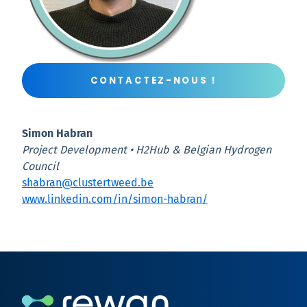
CONTACTEZ-NOUS !
Simon Habran
Project Development • H2Hub & Belgian Hydrogen
Council
shabran@clustertweed.be
www.linkedin.com/in/simon-habran/