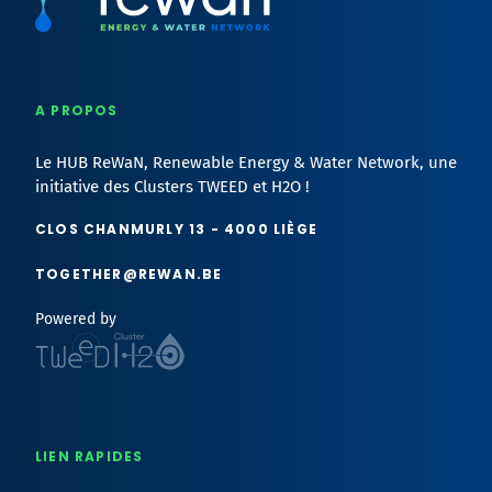
Logo "ReWaN" avec sous-titre "Energy &s; Water network"
A PROPOS
Le HUB ReWaN, Renewable Energy & Water Network, une
initiative des Clusters TWEED et H2O !
CLOS CHANMURLY 13 - 4000 LIÈGE
TOGETHER@REWAN.BE
Powered by
LIEN RAPIDES